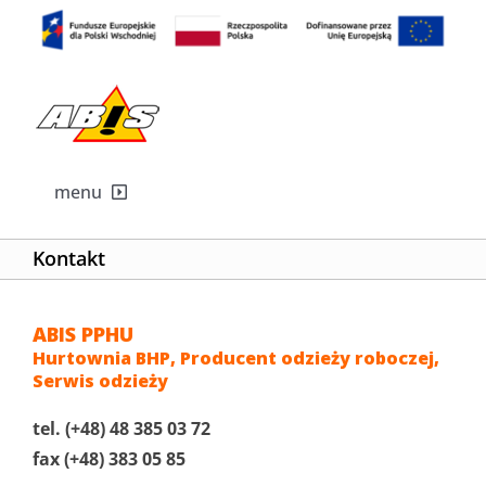
Skip
to
content
menu
Strona główna
Kontakt
Artykuły BHP
ABIS PPHU
Hurtownia BHP, Producent odzieży roboczej,
Serwis odzieży
Odzieży robocza
tel. (+48) 48 385 03 72
fax (+48) 383 05 85
Serwis odzieży roboczej